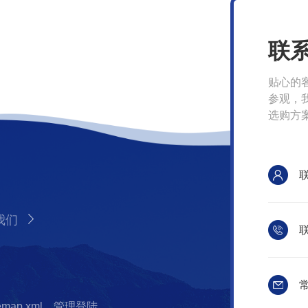
联
贴心的
参观，
选购方
我们
联
常
temap.xml
管理登陆