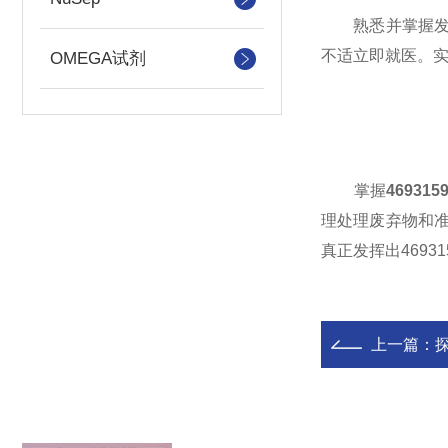
熟悉并掌握发生
不适立即就医。
OMEGA试剂
掌握
46931
理处理废弃物和
真正发挥出4693
上一篇：
探