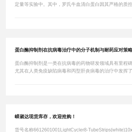
定量等实验中。其中，罗氏牛血清白蛋白因其严格的质
用作标准品的基准物质。然而，标准品配置的准确度直
成败。许多实验误差并非来源于检测仪器，而是源于标
忽。本文将系统梳理从精密称量到绘制校准曲线的全流
立标准化的操作规范。配置工作的第一步是环境准备与
蛋白具有很强的吸湿性，称量环境的湿度应控制在合理范围
蛋白酶抑制剂在抗病毒治疗中的分子机制与耐药应对策
蛋白酶抑制剂是一类在抗病毒的药物研发领域具有里程
尤其在人类免疫缺陷病毒和丙型肝炎病毒的治疗中发挥
的作用靶点是病毒的蛋白酶，这是病毒复制周期中重要
细胞后，会合成一条长长的多聚蛋白前体，而蛋白酶抑
阻断蛋白酶的活性中心，阻止多聚蛋白被切割成具有感
通过这种竞争性抑制作用，蛋白酶抑制剂有效地掐断了
节，大幅降低了体内的病毒载量，延缓了疾病向艾滋病期发
嵘崴达现货库存，欢迎抢购！
货号名称6612601001LightCycler8-TubeStrips(whit