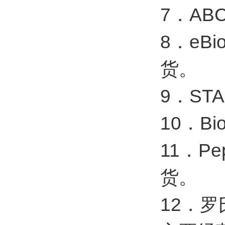
7．AB
8．eB
货。
9．ST
10．B
11．P
货。
12．