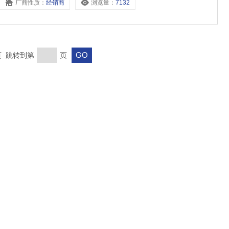
厂商性质：
经销商
浏览量：
7132
末页 跳转到第
页