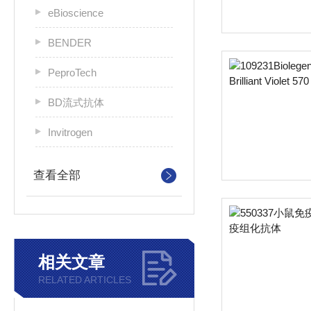
eBioscience
BENDER
PeproTech
BD流式抗体
Invitrogen
查看全部
相关文章
RELATED ARTICLES