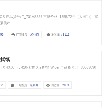
人民币） 宽
散落倒出
359
厂商性质：
经销商
浏览量：
3111
业擦拭纸
0张/卷 X 2卷/箱 Wiper 产品货号: T_30583030
30
厂商性质：
经销商
浏览量：
2853