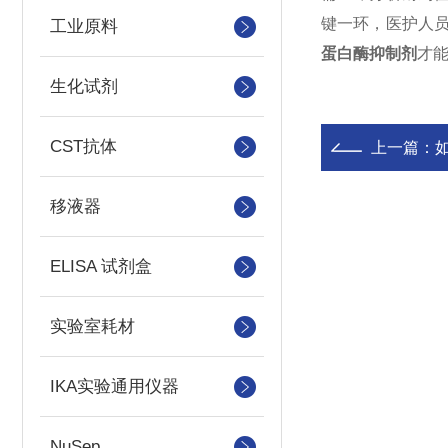
键一环，医护人
工业原料
蛋白酶抑制剂
才
生化试剂
CST抗体
上一篇：
如
移液器
ELISA 试剂盒
实验室耗材
IKA实验通用仪器
NuSep