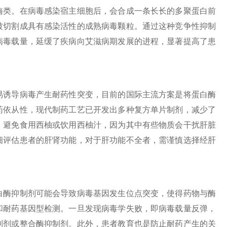
酶类。在病毒感染宿主细胞后，会合成一条长长的多聚蛋白前
被切割成具有感染活性的成熟病毒颗粒。通过这种竞争性抑制
病毒载量，延缓了疾病向艾滋病期发展的进程，显著提高了患
诱导病毒产生耐药性突变，目前的国际主流方案是将蛋白酶
药依从性，现代制药工艺已开发出多种复方单片制剂，减少了
，避免食用西柚或饮用西柚汁，因为其中有些物质会干扰肝脏
细评估患者的肝肾功能，对于肝功能不全者，需谨慎选择经肝
酶抑制剂可能会导致病毒基因发生位点突变，使得药物与酶
和耐药基因型检测。一旦发现病毒学失败，即病毒载量反弹，
制剂或整合酶抑制剂。此外，患者教育也是防止耐药产生的关