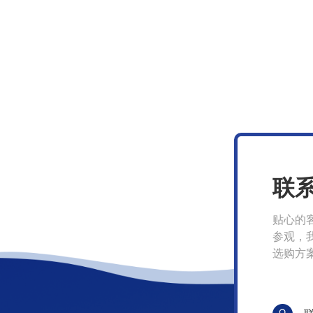
联
贴心的
参观，
选购方