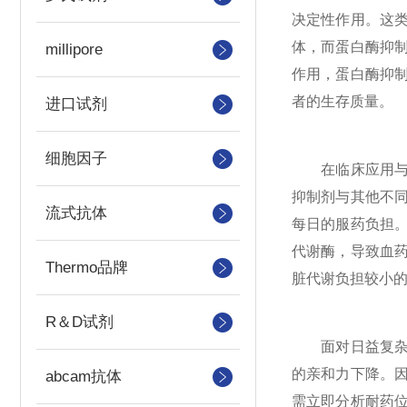
决定性作用。这
体，而蛋白酶抑
millipore
作用，蛋白酶抑
者的生存质量。
进口试剂
细胞因子
在临床应用与联
抑制剂与其他不
流式抗体
每日的服药负担
代谢酶，导致血
Thermo品牌
脏代谢负担较小
R＆D试剂
面对日益复杂的
的亲和力下降。
abcam抗体
需立即分析耐药