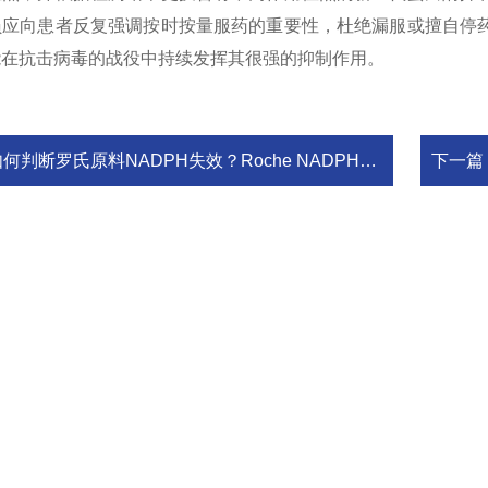
员应向患者反复强调按时按量服药的重要性，杜绝漏服或擅自停
能在抗击病毒的战役中持续发挥其很强的抑制作用。
何判断罗氏原料NADPH失效？Roche NADPH四钠盐吸光度衰减规律与质控判读标准
下一篇