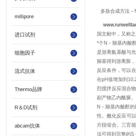
多肽合成方法－N
millipore
www.runwellta
国文献中，又称之
进口试剂
*个N－羧基内酸
是游离氨基酸与光
细胞因子
羧基得到游离胺，
反应条件，可以在
流式抗体
在pH值增加到1
烈搅拌反应混合物。
Thermo品牌
副产物乙内酰脲。
N－羧基内酸酐的硫
R＆D试剂
性。酰化反应可以
片段缩合。三官
abcam抗体
法可得到完整的S