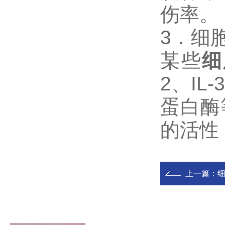
伤率。
3．细
某些
细
2、IL
蛋白酶
的活性
上一篇：