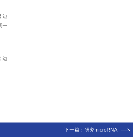
全裙边
明一
无裙边
下一篇：
研究microRNA