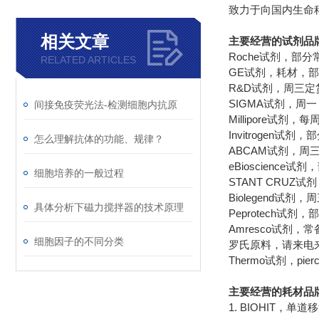
致力于向国内生命
相关文章
主要经营的试剂品
Roche
试剂，部分
RELATED ARTICLES
GE
试剂，耗材，部
R&D
试剂，周三定
SIGMA
试剂，周一
间接免疫荧光法-检测细胞内抗原
Millipore
试剂，每
Invitrogen
试剂，部
怎么理解抗体的功能、规律？
ABCAM
试剂，周
eBioscience
试剂，
细胞培养的一般过程
STANT CRUZ
试剂
Biolegend
试剂，周
具体分析下磁力搅拌器的技术原理
Peprotech
试剂，部
Amresco
试剂，常
细胞因子的不同分类
罗氏原料，请来电
Thermo
pier
试剂，
主要经营的耗材品
1. BIOHIT
，单道移