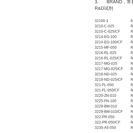
3. BRAND，
R&D试剂
32100-1
M
3210-C-025
R
3210-C-025/CF
R
3214-EG-100
R
3214-EG-100/CF
R
3215-MF-050
R
3216-RL-025
R
3216-RL-025/CF
R
3217-MG-025
R
3217-MG-025/CF
R
3218-ND-025
R
3218-ND-025/CF
R
321-FL-050
R
321-FL-050/CF
R
3220-ZN-010
R
3225-FN-100
R
3229-BM-010
R
3229-BM-010/CF
R
322-PR-050
R
322-PR-050/CF
R
3230-A5-050
R