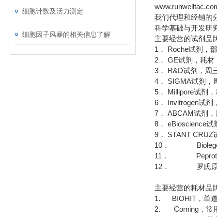
www.runwelltac.co
细胞计数及活力测定
我们代理和经销的
科学基础与开发研
细胞因子风暴的相关信息了解
主要经营的试剂品
1． Roche试剂
2． GE试剂，耗
3． R&D试剂，周
4． SIGMA试
5． Millipor
6． Invitrog
7． ABCAM试剂
8． eBioscie
9． STANT CR
10． Bioleg
11． Pepro
12． 罗氏原
主要经营的耗材品
1. BIOHIT，
2. Corning