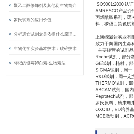
ISO9001:20
聚乙二醇修饰剂及其他衍生物简介
AMRESCO产品
丙烯酰胺系列，缓冲
罗氏试剂的应用价值
料，磷蛋白染色试
分析凋亡试剂盒是依据什么原理进行工作的
上海嵘崴达实业有
致力于向国内生命
生物化学实验基本技术：破碎技术
主要经营的试剂品
Roche试剂，部
标记的链霉卵白素-生物素法
GE试剂，耗材，
SIGMA试剂，周
R&D试剂，周一定
THERMO试剂，
ABCAM试剂，国
Peprotech试
罗氏原料，请来电
OXOID，BD培
MCE激动剂，AC