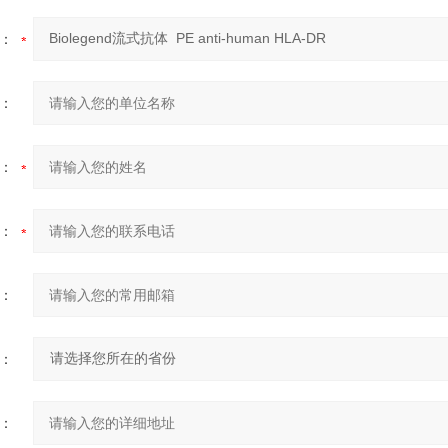
：
：
：
：
：
：
：