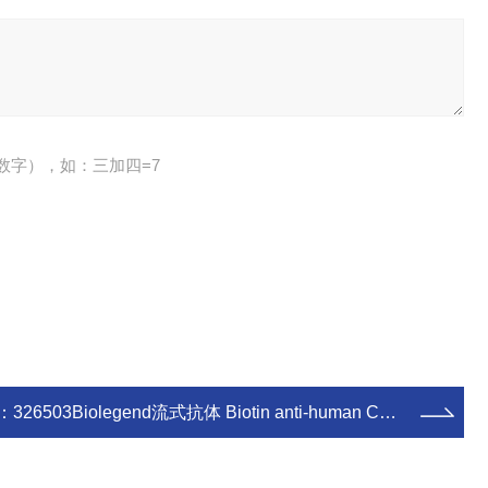
数字），如：三加四=7
：
326503Biolegend流式抗体 Biotin anti-human CD163