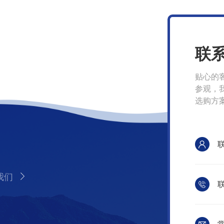
联
贴心的
参观，
选购方
我们
联