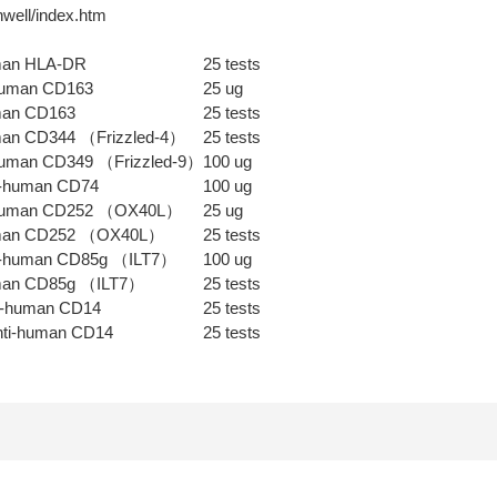
well/index.htm
man HLA-DR
25 tests
-human CD163
25 ug
man CD163
25 tests
man CD344 （Frizzled-4）
25 tests
i-human CD349 （Frizzled-9）
100 ug
ti-human CD74
100 ug
i-human CD252 （OX40L）
25 ug
uman CD252 （OX40L）
25 tests
nti-human CD85g （ILT7）
100 ug
uman CD85g （ILT7）
25 tests
i-human CD14
25 tests
ti-human CD14
25 tests