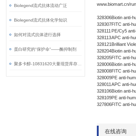
www.biomart.cn/run
Biolegend流式抗体流动广泛
328306
Biotin anti
Biolegend流式抗体化学知识
328307
FITC anti-
328111
PE/Cy5 an
如何对流式抗体进行选择
328113
APC anti-
328121
Brilliant V
蛋白研究的“保护伞“——酶抑制剂
328204
Biotin anti
328205
FITC anti-
聚多卡醇-10831620大量现货库存，欢迎抢购！
328006
Biotin anti
328008
FITC anti-
328009
PE anti-hu
328011
APC anti-h
328106
Biotin ant
328109
PE anti-h
327806
FITC anti-
在线咨询