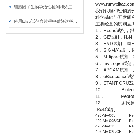
www.runwelltac.co
细胞因子生物学活性检测和浓度测定的分析方法
我们代理和经销的
科学基础与开发研
使用Elisa试剂盒过程中做好这些事项 好处多多
主要经营的试剂品
1． Roche试剂
2． GE试剂，耗
3． R&D试剂，周
4． SIGMA试
5． Millipor
6． Invitrog
7． ABCAM试剂
8． eBioscie
9． STANT CR
10． Bioleg
11． Pepro
12． 罗氏原
R&D试剂
493-MV-005
Re
493-MV-005/CF
Re
493-MV-025
Re
493-MV-025/CF
Re