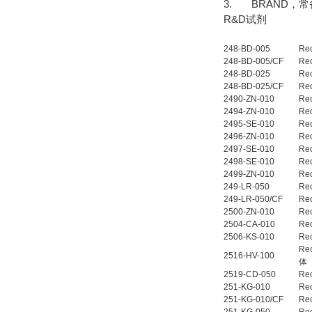
3. BRAND，
R&D试剂
248-BD-005
Re
248-BD-005/CF
Re
248-BD-025
Re
248-BD-025/CF
Re
2490-ZN-010
Re
2494-ZN-010
Re
2495-SE-010
Re
2496-ZN-010
Re
2497-SE-010
Re
2498-SE-010
Re
2499-ZN-010
Re
249-LR-050
Re
249-LR-050/CF
Re
2500-ZN-010
Re
2504-CA-010
Re
2506-KS-010
Re
Re
2516-HV-100
体
2519-CD-050
Re
251-KG-010
Re
251-KG-010/CF
Re