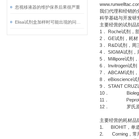
www.runwelltac.c
忽视移液器的维护保养后果很严重
我们代理和经销的
科学基础与开发研
Elisa试剂盒加样时可能出现的问题及解决方法
主要经营的试剂品
1． Roche试剂
2． GE试剂，耗
3． R&D试剂，周
4． SIGMA试
5． Millipor
6． Invitrog
7． ABCAM试剂
8． eBioscie
9． STANT CR
10． Bioleg
11． Pepro
12． 罗氏原
主要经营的耗材品
1. BIOHIT，
2. Corning