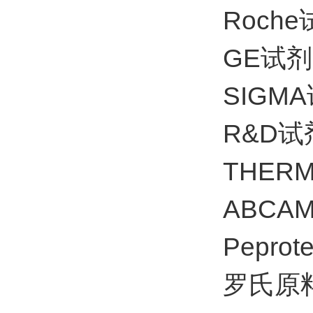
Roch
GE试
SIG
R&D试
THE
ABC
Pepr
罗氏原