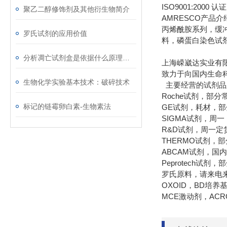
ISO9001:20
聚乙二醇修饰剂及其他衍生物简介
AMRESCO产品
丙烯酰胺系列，缓冲
罗氏试剂的应用价值
料，磷蛋白染色试
分析凋亡试剂盒是依据什么原理进行工作的
上海嵘崴达实业有
致力于向国内生命
生物化学实验基本技术：破碎技术
主要经营的试剂品
Roche试剂，部
标记的链霉卵白素-生物素法
GE试剂，耗材，
SIGMA试剂，周
R&D试剂，周一定
THERMO试剂，
ABCAM试剂，国
Peprotech试
罗氏原料，请来电
OXOID，BD培
MCE激动剂，AC