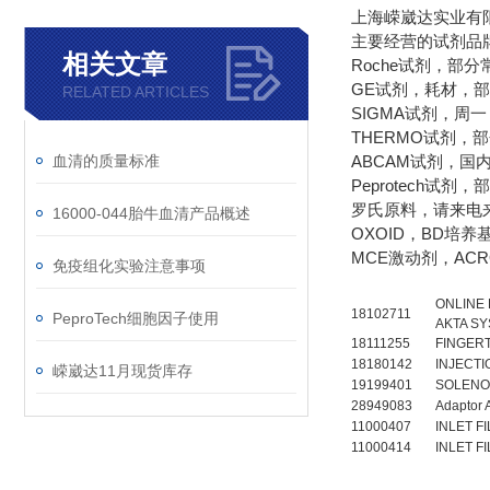
上海嵘崴达实业有
主要经营的试剂品
相关文章
Roche试剂，部
GE试剂，耗材，
RELATED ARTICLES
SIGMA试剂，周
THERMO试剂，
ABCAM试剂，
血清的质量标准
Peprotech试
罗氏原料，请来电
16000-044胎牛血清产品概述
OXOID，BD培
MCE激动剂，AC
免疫组化实验注意事项
ONLINE 
18102711
PeproTech细胞因子使用
AKTA S
18111255
FINGERT
18180142
INJECTI
嵘崴达11月现货库存
19199401
SOLENOI
28949083
Adaptor 
11000407
INLET F
11000414
INLET F