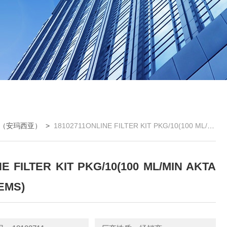
E（安玛西亚）
>
18102711ONLINE FILTER KIT PKG/10(100 ML/MIN AKTA SYSTEMS)
E FILTER KIT PKG/10(100 ML/MIN AKTA
EMS)