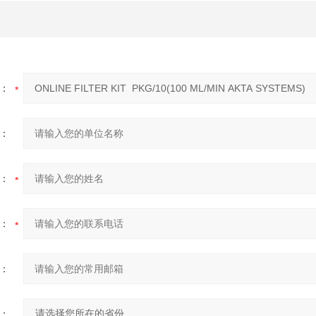
：
：
：
：
：
：