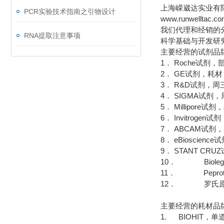
上海嵘崴达实业有
PCR实验技术指南之引物设计
www.runwelltac.c
我们代理和经销的
RNA提取注意事项
科学基础与开发研
主要经营的试剂品
1． Roche试剂
2． GE试剂，耗
3． R&D试剂，周
4． SIGMA试
5． Millipor
6． Invitrog
7． ABCAM试剂
8． eBioscie
9． STANT CR
10． Bioleg
11． Pepro
12． 罗氏原
主要经营的耗材品
1. BIOHIT，