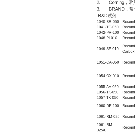
2. Corning
3. BRAND，
R&D试剂
1040-BR-050
Recomb
1041-TC-050
Recomb
1042-PR-100
Recomb
1048-PI-010
Recomb
Recomb
1049-SE-010
Carboxy
1051-CA-050
Recomb
1054-OX-010
Recomb
1055-AA-050
Recomb
1056-TK-050
Recomb
1057-TK-050
Recomb
1060-DE-100
Recomb
1061-RM-025
Recomb
1061-RM-
Recomb
025/CF