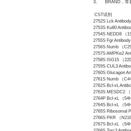
3. BRAND，
CST试剂
2752S Lck Antibody
2753S Ku80 Antibod
2754S NEDD8 （19E
2755S Fgr Antibody
2756S Numb （C29G
2757S AMPKα2 Anti
2758S ISG15 （22D
2759S CUL3 Antibo
2760S Glucagon Ant
2761S Numb （C44B
2762S Bcl-xL Antibo
2763S MESDC2 （C
2764P Bcl-xL （54H
2764S Bcl-xL （54H
2765S Ribosomal Pr
2766S PKR （N216）
2767S Bcl-xL （54H
2768S Torc3 Antibo