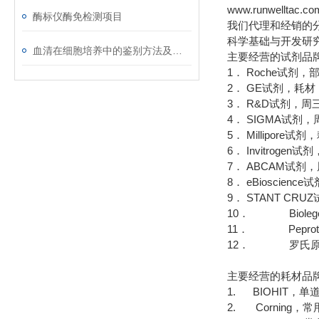
www.runwelltac.co
酶标仪酶免检测项目
我们代理和经销的
科学基础与开发研
血清在细胞培养中的鉴别方法及作用
主要经营的试剂品
1． Roche试剂
2． GE试剂，耗
3． R&D试剂，周
4． SIGMA试
5． Millipor
6． Invitrog
7． ABCAM试剂
8． eBioscie
9． STANT CR
10． Bioleg
11． Pepro
12． 罗氏原
主要经营的耗材品
1. BIOHIT，
2. Corning