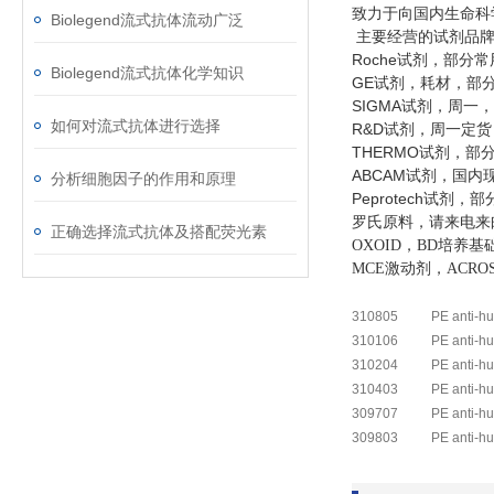
致力于向国内生命科
Biolegend流式抗体流动广泛
主要经营的试剂品
Roche
试剂，部分常
Biolegend流式抗体化学知识
GE
试剂，耗材，部
SIGMA
试剂，周一，
如何对流式抗体进行选择
R&D
试剂，周一定货
THERMO
试剂，部
ABCAM
试剂，国内
分析细胞因子的作用和原理
Peprotech
试剂，部
罗氏原料，请来电来
正确选择流式抗体及搭配荧光素
OXOID
，
BD
培养基
MCE
激动剂，
ACRO
310805
PE anti-
310106
PE anti-
310204
PE anti-
310403
PE anti-
309707
PE anti-
309803
PE anti-