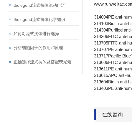
www.runwelltac.co
Biolegend流式抗体流动广泛
314004
PE anti-hu
Biolegend流式抗体化学知识
314103
Biotin ant
314304
Purified an
如何对流式抗体进行选择
314306
FITC anti-
313705
FITC anti
分析细胞因子的作用和原理
313707
PE anti-h
313717
Pacific Bl
正确选择流式抗体及搭配荧光素
313606
FITC anti-
313611
PE anti-hu
313615
APC anti-h
313604
Biotin anti
313403
PE anti-hu
在线咨询