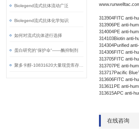
www.runwelltac.co
Biolegend流式抗体流动广泛
313904
FITC anti-
Biolegend流式抗体化学知识
313906
PE anti-hu
314004
PE anti-hu
如何对流式抗体进行选择
314103
Biotin ant
314304
Purified an
蛋白研究的“保护伞“——酶抑制剂
314306
FITC anti-
313705
FITC anti
聚多卡醇-10831620大量现货库存，欢迎抢购！
313707
PE anti-h
313717
Pacific Bl
313606
FITC anti-
313611
PE anti-hu
313615
APC anti-h
在线咨询