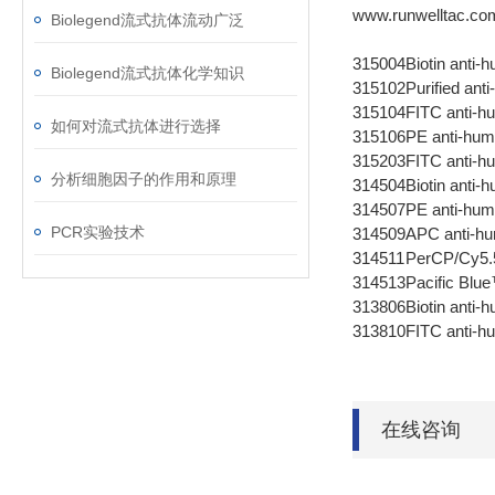
www.runwelltac.co
Biolegend流式抗体流动广泛
315004
Biotin ant
Biolegend流式抗体化学知识
315102
Purified an
315104
FITC anti-
如何对流式抗体进行选择
315106
PE anti-hu
315203
FITC anti-
分析细胞因子的作用和原理
314504
Biotin anti
314507
PE anti-hu
PCR实验技术
314509
APC anti-h
314511
PerCP/Cy5.
314513
Pacific Blu
313806
Biotin ant
313810
FITC anti-
在线咨询