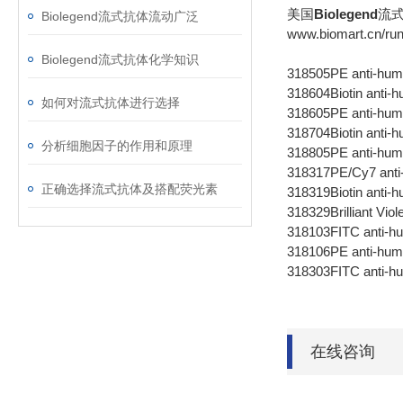
美国
Biolegend
流
Biolegend流式抗体流动广泛
www.biomart.cn/run
Biolegend流式抗体化学知识
318505
PE anti-h
318604
Biotin ant
如何对流式抗体进行选择
318605
PE anti-h
318704
Biotin ant
分析细胞因子的作用和原理
318805
PE anti-h
318317
PE/Cy7 an
正确选择流式抗体及搭配荧光素
318319
Biotin ant
318329
Brilliant V
318103
FITC anti-
318106
PE anti-hu
318303
FITC anti
在线咨询