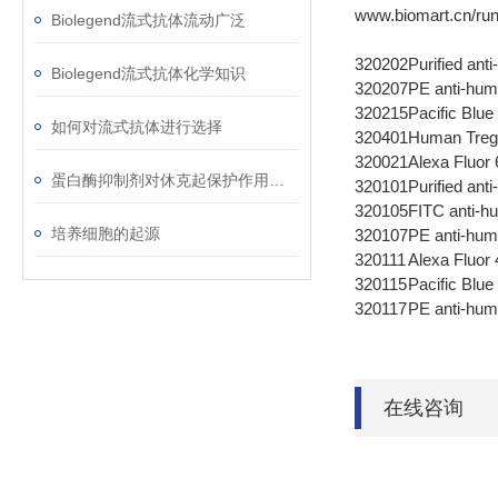
www.biomart.cn/run
Biolegend流式抗体流动广泛
320202
Purified an
Biolegend流式抗体化学知识
320207
PE anti-hu
320215
Pacific Blu
如何对流式抗体进行选择
320401
Human Treg
320021
Alexa Fluor
蛋白酶抑制剂对休克起保护作用的机理是什么？
320101
Purified an
320105
FITC anti-
培养细胞的起源
320107
PE anti-hu
320111
Alexa Fluor
320115
Pacific Blu
320117
PE anti-hum
在线咨询