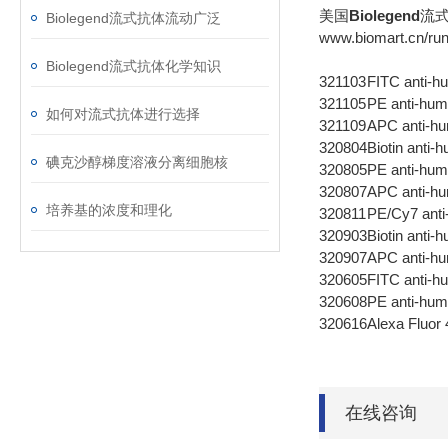
美国
Biolegend
流
Biolegend流式抗体流动广泛
www.biomart.cn/run
Biolegend流式抗体化学知识
321103
FITC anti
321105
PE anti-h
如何对流式抗体进行选择
321109
APC anti-
320804
Biotin ant
碘克沙醇梯度溶液分离细胞核
320805
PE anti-h
320807
APC anti-
培养基的浓度和理化
320811
PE/Cy7 an
320903
Biotin anti
320907
APC anti-h
320605
FITC anti
320608
PE anti-h
320616
Alexa Fluo
在线咨询