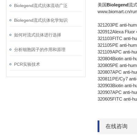
美国
Biolegend
流
Biolegend流式抗体流动广泛
www.biomart.cn/run
Biolegend流式抗体化学知识
321203
PE anti-hum
320912
Alexa Fluor
如何对流式抗体进行选择
321103
FITC anti
321105
PE anti-h
分析细胞因子的作用和原理
321109
APC anti-
320804
Biotin ant
PCR实验技术
320805
PE anti-h
320807
APC anti-
320811
PE/Cy7 an
320903
Biotin anti
320907
APC anti-h
320605
FITC anti
在线咨询