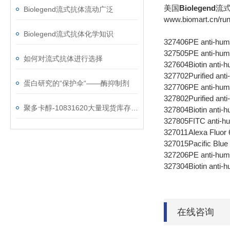
美国
Biolegend
流
Biolegend流式抗体流动广泛
www.biomart.cn/run
Biolegend流式抗体化学知识
327406
PE anti-h
327505
PE anti-hu
如何对流式抗体进行选择
327604
Biotin ant
327702
Purified a
蛋白研究的“保护伞“——酶抑制剂
327706
PE anti-h
327802
Purified an
聚多卡醇-10831620大量现货库存，欢迎抢购！
327804
Biotin anti
327805
FITC anti-
327011
Alexa Fluor
327015
Pacific Blu
327206
PE anti-hum
327304
Biotin anti
在线咨询