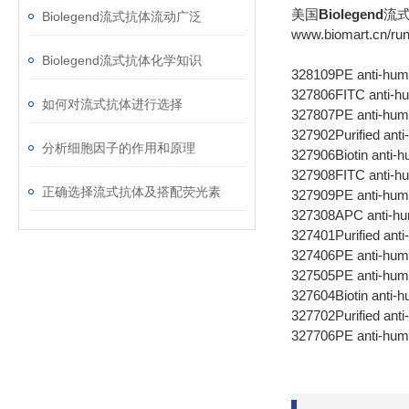
美国
Biolegend
流
Biolegend流式抗体流动广泛
www.biomart.cn/run
Biolegend流式抗体化学知识
328109
PE anti-h
327806
FITC anti-
如何对流式抗体进行选择
327807
PE anti-hu
327902
Purified an
分析细胞因子的作用和原理
327906
Biotin anti
327908
FITC anti-
正确选择流式抗体及搭配荧光素
327909
PE anti-hu
327308
APC anti-h
327401
Purified a
327406
PE anti-h
327505
PE anti-hu
327604
Biotin ant
327702
Purified a
327706
PE anti-h