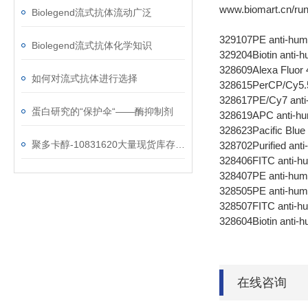
www.biomart.cn/run
Biolegend流式抗体流动广泛
329107
PE anti-hu
Biolegend流式抗体化学知识
329204
Biotin ant
328609
Alexa Fluo
如何对流式抗体进行选择
328615
PerCP/Cy5
328617
PE/Cy7 an
蛋白研究的“保护伞“——酶抑制剂
328619
APC anti-
328623
Pacific Bl
聚多卡醇-10831620大量现货库存，欢迎抢购！
328702
Purified an
328406
FITC anti-
328407
PE anti-hu
328505
PE anti-h
328507
FITC anti
328604
Biotin ant
在线咨询