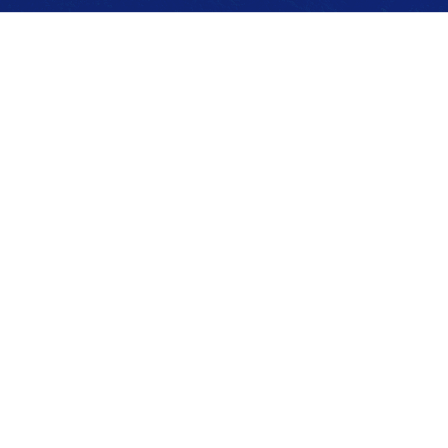
Copyright © 2026 上海嵘崴达实业有限公司 版权所有
备案号：沪ICP备09010056号
技术支持：化工仪器网
sit