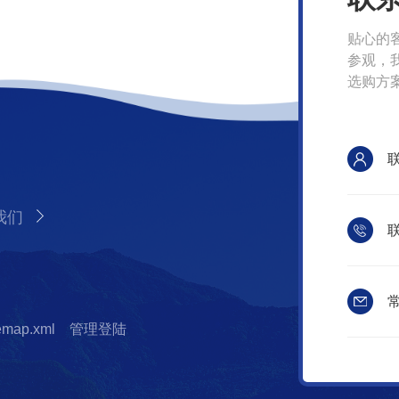
贴心的
参观，
选购方
我们
联
常
temap.xml
管理登陆