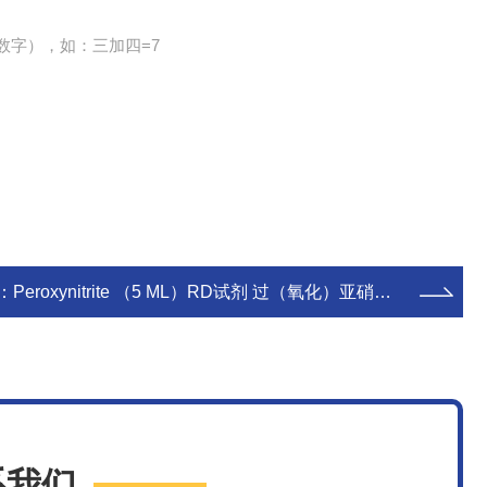
数字），如：三加四=7
：
Peroxynitrite （5 ML）RD试剂 过（氧化）亚硝酸盐
系我们