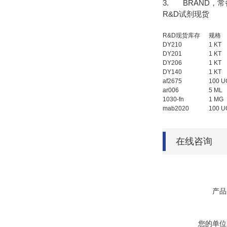
3. BRAND，
R&D试剂现货
R&D现货库存
规格
DY210
1 KT
DY201
1 KT
DY206
1 KT
DY140
1 KT
af2675
100 U
ar006
5 ML
1030-fn
1 MG
mab2020
100 U
在线咨询
产品
您的单位