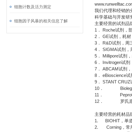
www.runwelltac.c
细胞计数及活力测定
我们代理和经销的
科学基础与开发研
细胞因子风暴的相关信息了解
主要经营的试剂品
1． Roche试剂
2． GE试剂，耗
3． R&D试剂，周
4． SIGMA试
5． Millipor
6． Invitrog
7． ABCAM试剂
8． eBioscie
9． STANT CR
10． Bioleg
11． Pepro
12． 罗氏原
主要经营的耗材品
1. BIOHIT，
2. Corning