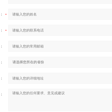
：
：
：
：
：
：