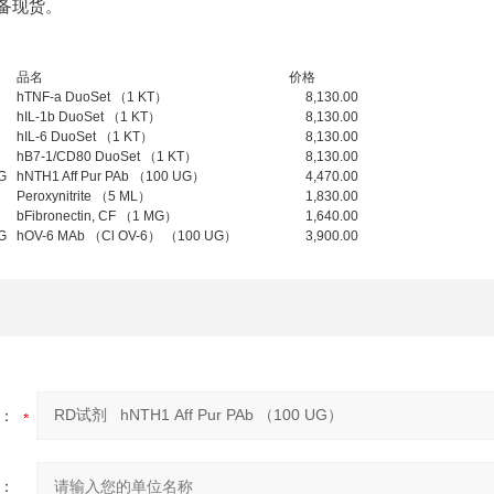
常备现货。
品名
价格
hTNF-a DuoSet （1 KT）
8,130.00
hIL-1b DuoSet （1 KT）
8,130.00
hIL-6 DuoSet （1 KT）
8,130.00
hB7-1/CD80 DuoSet （1 KT）
8,130.00
G
hNTH1 Aff Pur PAb （100 UG）
4,470.00
Peroxynitrite （5 ML）
1,830.00
bFibronectin, CF （1 MG）
1,640.00
G
hOV-6 MAb （Cl OV-6） （100 UG）
3,900.00
：
：