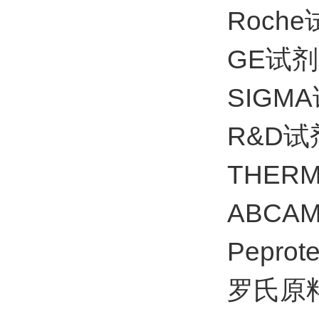
Roch
GE试
SIG
R&D试
THE
ABC
Pepr
罗氏原