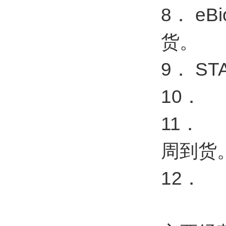
8． e
货。
9． S
10． 
11． 
周到货
12．