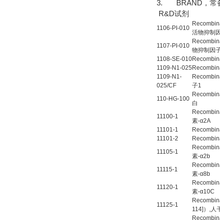
3. BRAND，
R&D试剂
Recombi
1106-PI-010
活物抑制
Recombi
1107-PI-010
物抑制因
1108-SE-010
Recombin
1109-N1-025
Recombi
1109-N1-
Recombi
025/CF
子1
Recombi
110-HG-100
白
Recombin
11100-1
素-α2A
11101-1
Recombin
11101-2
Recombin
Recombin
11105-1
素-α2b
Recombin
11115-1
素-α8b
Recombin
11120-1
素-α10C
Recombina
11125-1
114]）,人
Recombina