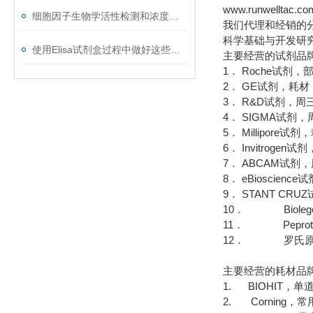
www.runwelltac.co
细胞因子生物学活性检测和浓度测定的分析方法
我们代理和经销的
科学基础与开发研
使用Elisa试剂盒过程中做好这些事项 好处多多
主要经营的试剂品
1． Roche试剂
2． GE试剂，耗
3． R&D试剂，周
4． SIGMA试
5． Millipor
6． Invitrog
7． ABCAM试剂
8． eBioscie
9． STANT CR
10． Bioleg
11． Pepro
12． 罗氏原
主要经营的耗材品
1. BIOHIT，
2. Corning