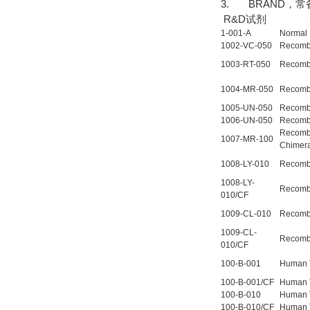
3. BRAND，
R&D试剂
1-001-A
Normal 
1002-VC-050
Recombi
1003-RT-050
Recombi
1004-MR-050
Recombi
1005-UN-050
Recomb
1006-UN-050
Recomb
Recombi
1007-MR-100
Chimera
1008-LY-010
Recombi
1008-LY-
Recombi
010/CF
1009-CL-010
Recombi
1009-CL-
Recombi
010/CF
100-B-001
Human 
100-B-001/CF
Human 
100-B-010
Human 
100-B-010/CF
Human 