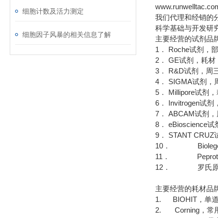
www.runwelltac.co
细胞计数及活力测定
我们代理和经销的
科学基础与开发研
细胞因子风暴的相关信息了解
主要经营的试剂品
1． Roche试剂
2． GE试剂，耗
3． R&D试剂，周
4． SIGMA试
5． Millipor
6． Invitrog
7． ABCAM试剂
8． eBioscie
9． STANT CR
10． Bioleg
11． Pepro
12． 罗氏原
主要经营的耗材品
1. BIOHIT，
2. Corning