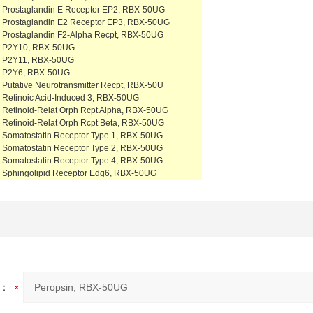
Prostaglandin E Receptor EP2, RBX-50UG
Prostaglandin E2 Receptor EP3, RBX-50UG
Prostaglandin F2-Alpha Recpt, RBX-50UG
P2Y10, RBX-50UG
P2Y11, RBX-50UG
P2Y6, RBX-50UG
Putative Neurotransmitter Recpt, RBX-50U
Retinoic Acid-Induced 3, RBX-50UG
Retinoid-Relat Orph Rcpt Alpha, RBX-50UG
Retinoid-Relat Orph Rcpt Beta, RBX-50UG
Somatostatin Receptor Type 1, RBX-50UG
Somatostatin Receptor Type 2, RBX-50UG
Somatostatin Receptor Type 4, RBX-50UG
Sphingolipid Receptor Edg6, RBX-50UG
：