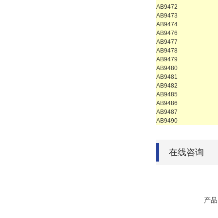
AB9472
AB9473
AB9474
AB9476
AB9477
AB9478
AB9479
AB9480
AB9481
AB9482
AB9485
AB9486
AB9487
AB9490
在线咨询
产品