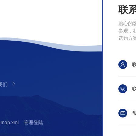
联
贴心的
参观，
选购方
我们
联
常
temap.xml
管理登陆