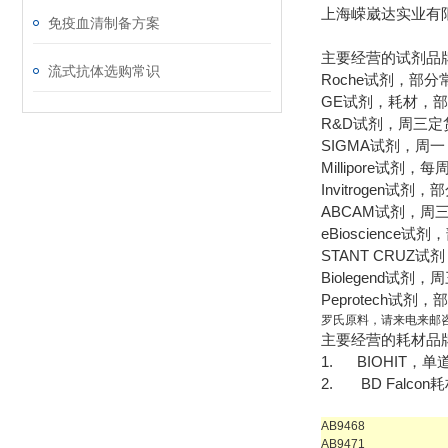
上海嵘崴达实业有
免疫血清制备方案
主要经营的试剂品
流式抗体选购常识
Roche试剂，部
GE试剂，耗材，
R&D试剂，周三定
SIGMA试剂，周
Millipore试剂
Invitrogen试
ABCAM试剂，周
eBioscienc
STANT CRUZ
Biolegend试剂
Peprotech试
罗氏原料，请来电来邮
主要经营的耗材品
1.
BIOHIT
，单
2.
BD Falcon
耗
AB9468
AB9471