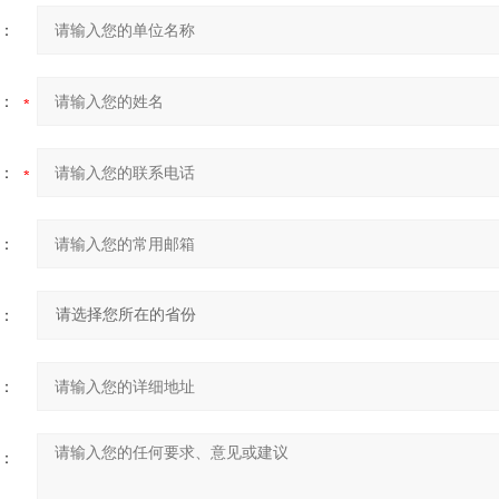
：
：
：
：
：
：
：