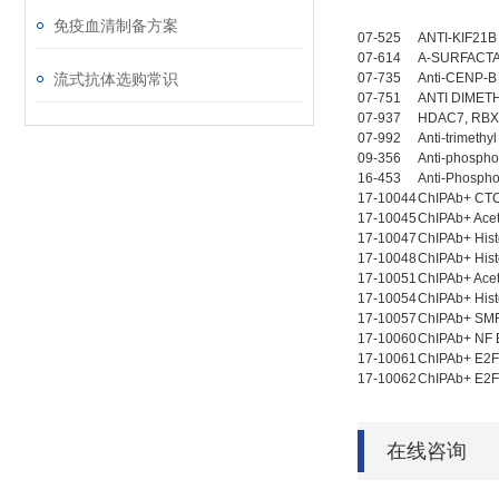
免疫血清制备方案
07-525
ANTI-KI
07-614
A-SURFACT
流式抗体选购常识
07-735
Anti-CENP-B
07-751
ANTI DIMET
07-937
HDAC7, RBX
07-992
Anti-trimeth
09-356
Anti-phosp
16-453
Anti-Phosphos
17-10044
ChIPAb+ CT
17-10045
ChIPAb+ Ace
17-10047
ChIPAb+ Hist
17-10048
ChIPAb+ His
17-10051
ChIPAb+ Ace
17-10054
ChIPAb+ His
17-10057
ChIPAb+ SMR
17-10060
ChIPAb+ NF 
17-10061
ChIPAb+ E2F
17-10062
ChIPAb+ E2F
在线咨询