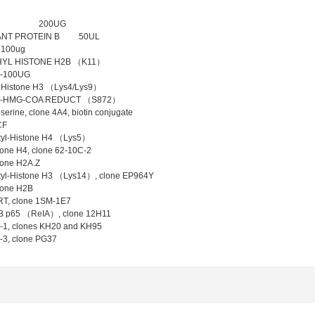
F21B 200UG
ANT PROTEIN B 50UL
 100ug
HYL HISTONE H2B （K11）
-100UG
yl Histone H3 （Lys4/Lys9）
ho-HMG-COA REDUCT （S872）
erine, clone 4A4, biotin conjugate
CF
tyl-Histone H4 （Lys5）
one H4, clone 62-10C-2
tone H2A.Z
tyl-Histone H3 （Lys14）, clone EP964Y
tone H2B
T, clone 1SM-1E7
B p65 （ReIA）, clone 12H11
-1, clones KH20 and KH95
-3, clone PG37