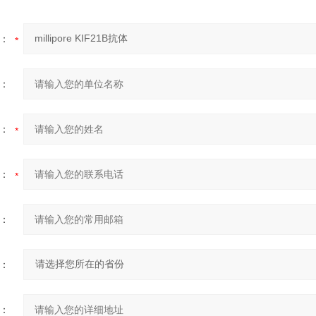
：
：
：
：
：
：
：