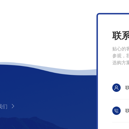
联
贴心的
参观，
选购方
我们
联