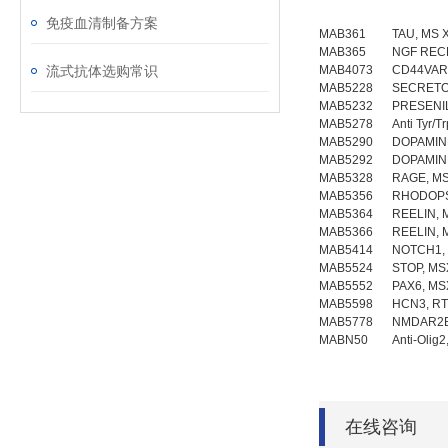
免疫血清制备方案
MAB361
TAU, MS 
MAB365
NGF RECP
流式抗体选购常识
MAB4073
CD44VAR
MAB5228
SECRETO
MAB5232
PRESENIL
MAB5278
Anti Tyr/T
MAB5290
DOPAMIN
MAB5292
DOPAMIN
MAB5328
RAGE, M
MAB5356
RHODOPS
MAB5364
REELIN, 
MAB5366
REELIN, 
MAB5414
NOTCH1,
MAB5524
STOP, MS
MAB5552
PAX6, MS
MAB5598
HCN3, RT
MAB5778
NMDAR2B
MABN50
Anti-Olig2
在线咨询