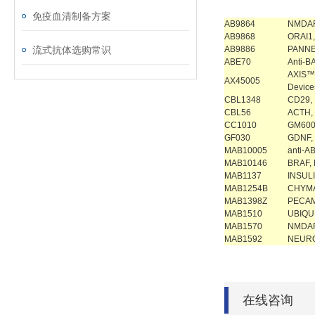
免疫血清制备方案
AB9864
NMDAR
AB9868
ORAI1
流式抗体选购常识
AB9886
PANNE
ABE70
Anti-B
AXIS™ 
AX45005
Device
CBL1348
CD29,
CBL56
ACTH,
CC1010
GM600
GF030
GDNF,
MAB10005
anti-A
MAB10146
BRAF, 
MAB1137
INSUL
MAB1254B
CHYMA
MAB1398Z
PECAM
MAB1510
UBIQUI
MAB1570
NMDAR
MAB1592
NEURO
在线咨询