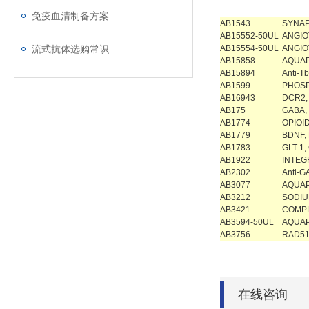
免疫血清制备方案
AB1543
SYNAPS
AB15552-50UL
ANGIO
流式抗体选购常识
AB15554-50UL
ANGIO
AB15858
AQUAP
AB15894
Anti-Tb
AB1599
PHOSP
AB16943
DCR2,
AB175
GABA,
AB1774
OPIOI
AB1779
BDNF,
AB1783
GLT-1,
AB1922
INTEG
AB2302
Anti-
AB3077
AQUAP
AB3212
SODIU
AB3421
COMPL
AB3594-50UL
AQUAP
AB3756
RAD51
在线咨询