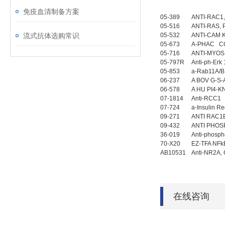
免疫血清制备方案
05-389
ANTI-RAC1
05-516
ANTI-RAS, 
流式抗体选购常识
05-532
ANTI-CAM K
05-673
A-PHAC C
05-716
ANTI-MYOS
05-797R
Anti-ph-Erk
05-853
a-Rab11A/
06-237
A BOV G-S-
06-578
A HU PI4-K
07-1814
Anti-RCC1 
07-724
a-Insulin R
09-271
ANTI RAC1
09-432
ANTI PHOS
36-019
Anti-phosp
70-X20
EZ-TFA NF
AB10531
Anti-NR2A, 
在线咨询