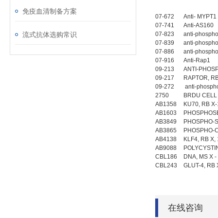
免疫血清制备方案
07-672
Anti- M
07-741
Anti-AS16
流式抗体选购常识
07-823
anti-phosp
07-839
anti-phosph
07-886
anti-phosp
07-916
Anti-Rap1
09-213
ANTI-PHOS
09-217
RAPTOR, R
09-272
anti-phosph
2750
BRDU CELL 
AB1358
KU70, RB X
AB1603
PHOSPHOSE
AB3849
PHOSPHO-S
AB3865
PHOSPHO-C
AB4138
KLF4, RB X,
AB9088
POLYCYSTIN
CBL186
DNA, MS X -
CBL243
GLUT-4, RB 
在线咨询