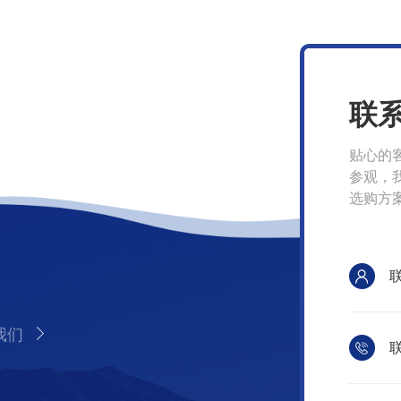
联
贴心的
参观，
选购方
我们
联