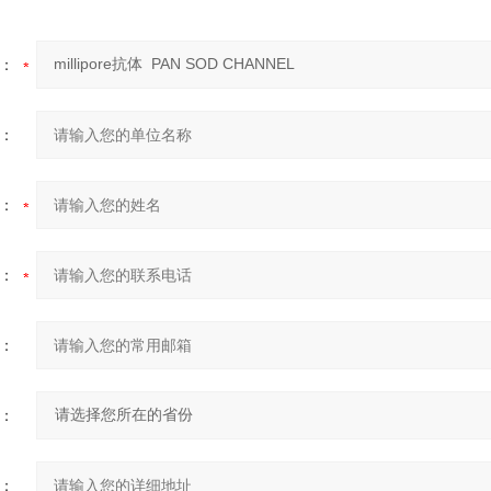
：
：
：
：
：
：
：