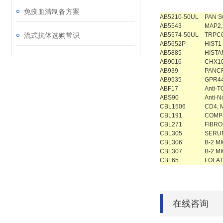
免疫血清制备方案
AB5210-50UL
PAN S
AB5543
MAP2,
流式抗体选购常识
AB5574-50UL
TRPC6
AB5652P
HIST1
AB5885
HISTA
AB9016
CHX1
AB939
PANCR
AB9535
GPR44
ABF17
Anti-T
ABS90
Anti-No
CBL1506
CD4, M
CBL191
COMPL
CBL271
FIBRO
CBL305
SERUM
CBL306
B-2 M
CBL307
B-2 M
CBL65
FOLAT
在线咨询