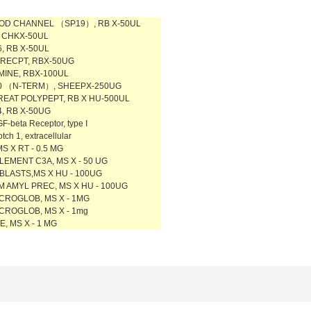
OD CHANNEL （SP19）, RB X-50UL
 CHKX-50UL
, RB X-50UL
 RECPT, RBX-50UG
MINE, RBX-100UL
0 （N-TERM）, SHEEPX-250UG
EAT POLYPEPT, RB X HU-500UL
, RB X-50UG
GF-beta Receptor, type I
tch 1, extracellular
S X RT - 0.5 MG
EMENT C3A, MS X - 50 UG
BLASTS,MS X HU - 100UG
 AMYL PREC, MS X HU - 100UG
ICROGLOB, MS X - 1MG
ICROGLOB, MS X - 1mg
E, MS X - 1 MG