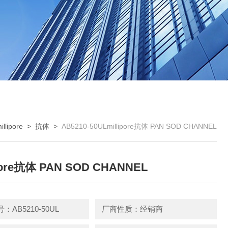
illipore
>
抗体
>
AB5210-50ULmillipore抗体 PAN SOD CHANNEL
ipore抗体 PAN SOD CHANNEL
：AB5210-50UL
厂商性质：经销商