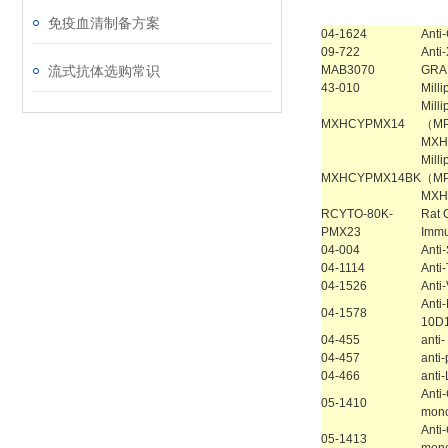
免疫血清制备方案
04-1624
Anti
09-722
Anti
流式抗体选购常识
MAB3070
GRA
43-010
Mill
Mill
MXHCYPMX14
（MP
MXH
Mill
MXHCYPMX14BK
（MP
MXH
RCYTO-80K-
Rat 
PMX23
Immu
04-004
Ant
04-1114
Anti
04-1526
Anti
Anti
04-1578
10D
04-455
anti
04-457
anti
04-466
anti
Anti
05-1410
mon
Anti
05-1413