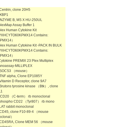
-Centrin, clone 20H5
-XBP1
NZYME B, MS X HU-250UL
iplexMap Assay Buffer 1
iplex Human Cytokine Kit
XHCYTO60KPMX14 Contains:
PMX14）
iplex Human Cytokine Kit -PACK IN BULK
XHCYTO60KPMX14 Contains:
PMX14）
Cytokine PREMIX 23 Plex Multiplex
noassay-MILLIPLEX
i-SOCS3 （mouse）
-TNF alpha, Clone EP1085Y
-Vitamin D Receptor, clone 9A7
-Brutons tyrosine kinase （Btk）, clone
11
- CD20 （C-term） rb monoclonal
-phospho CD22 （Tyr807） rb mono
-LAT rabbit monoclonal
-CD45, clone F10-89-4 （mouse
oclonal）
-CD45RA, Clone MEM 56 （mouse