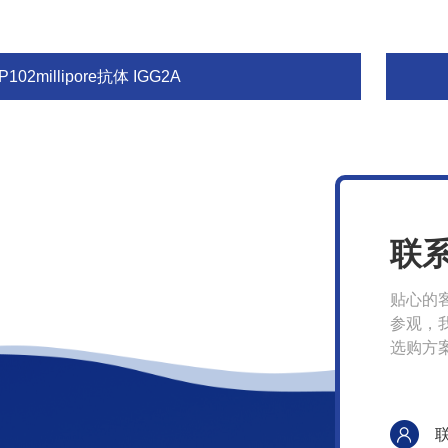
P102millipore抗体 IGG2A
联
贴心的
参观，
选购方