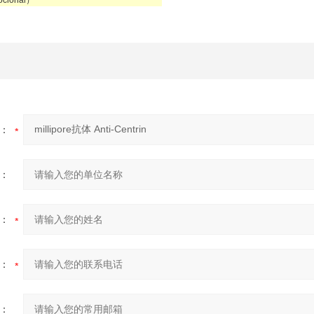
oclonal）
：
：
：
：
：