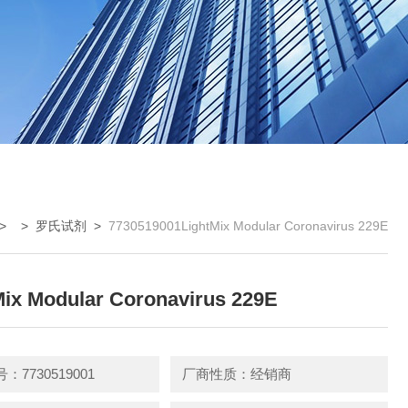
> >
罗氏试剂
>
7730519001LightMix Modular Coronavirus 229E
Mix Modular Coronavirus 229E
：7730519001
厂商性质：经销商