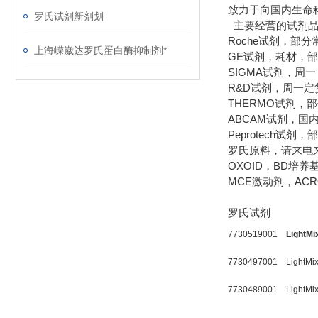
致力于向国内生命
罗氏试剂新剂划
主要经营的试剂品
Roche试剂，部
上海嵘崴达罗氏蛋白酶抑制剂*
GE试剂，耗材，
SIGMA试剂，周
R&D试剂，周一定
THERMO试剂，
ABCAM试剂，
Peprotech试
罗氏原料，请来电
OXOID，BD培
MCE激动剂，AC
罗氏试剂
7730519001
LightMi
7730497001
LightM
7730489001
LightM