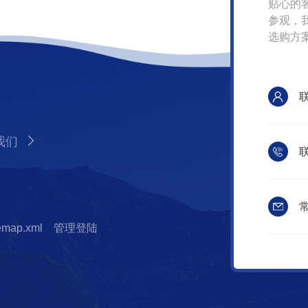
贴心的
参观，
选购方
我们
联
常
temap.xml
管理登陆