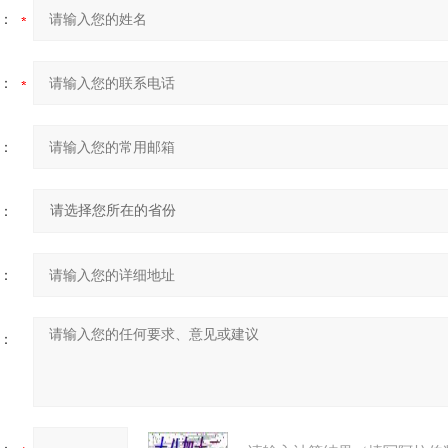
：
：
：
：
：
：