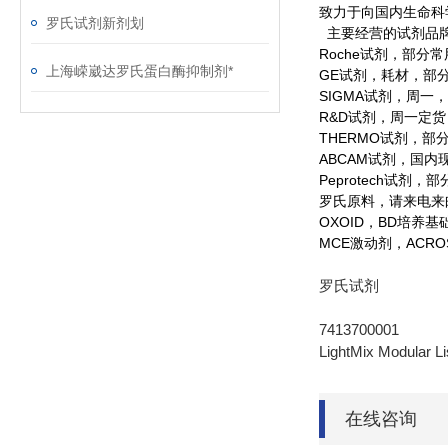
致力于向国内生命科
罗氏试剂新剂划
主要经营的试剂品
Roche
试剂，部分常
上海嵘崴达罗氏蛋白酶抑制剂*
GE
试剂，耗材，部
SIGMA
试剂，周一，
R&D
试剂，周一定货
THERMO
试剂，部
ABCAM
试剂，国内
Peprotech
试剂，部
罗氏原料，请来电来
OXOID
，
BD
培养基
MCE
激动剂，
ACRO
罗氏试剂
7413700001
LightMix Modul
在线咨询